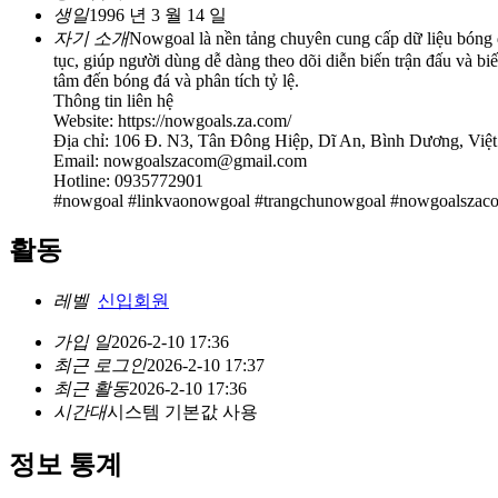
생일
1996 년 3 월 14 일
자기 소개
Nowgoal là nền tảng chuyên cung cấp dữ liệu bóng đá
tục, giúp người dùng dễ dàng theo dõi diễn biến trận đấu và b
tâm đến bóng đá và phân tích tỷ lệ.
Thông tin liên hệ
Website: https://nowgoals.za.com/
Địa chỉ: 106 Đ. N3, Tân Đông Hiệp, Dĩ An, Bình Dương, Việ
Email: nowgoalszacom@gmail.com
Hotline: 0935772901
#nowgoal #linkvaonowgoal #trangchunowgoal #nowgoalszac
활동
레벨
신입회원
가입 일
2026-2-10 17:36
최근 로그인
2026-2-10 17:37
최근 활동
2026-2-10 17:36
시간대
시스템 기본값 사용
정보 통계