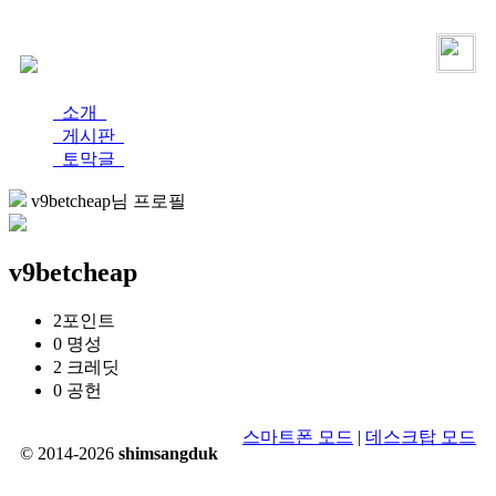
로그인
가입
소개
게시판
토막글
v9betcheap님 프로필
v9betcheap
2
포인트
0
명성
2
크레딧
0
공헌
스마트폰 모드
|
데스크탑 모드
© 2014-2026
shimsangduk