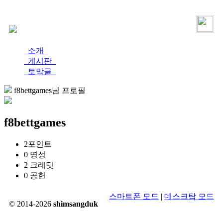
로그인
가입
소개
게시판
토막글
f8bettgames님 프로필
f8bettgames
2
포인트
0
명성
2
크레딧
0
공헌
스마트폰 모드
|
데스크탑 모드
© 2014-2026
shimsangduk