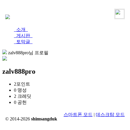
로그인
가입
소개
게시판
토막글
zalv888pro님 프로필
zalv888pro
2
포인트
0
명성
2
크레딧
0
공헌
스마트폰 모드
|
데스크탑 모드
© 2014-2026
shimsangduk