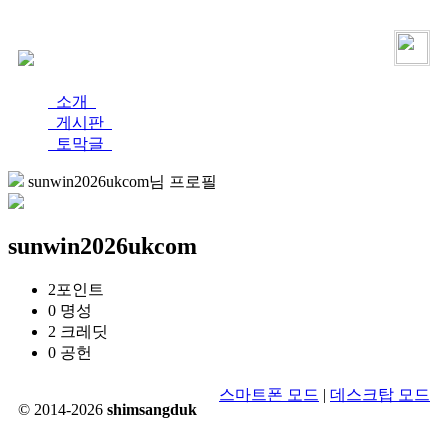
로그인
가입
소개
게시판
토막글
sunwin2026ukcom님 프로필
sunwin2026ukcom
2
포인트
0
명성
2
크레딧
0
공헌
스마트폰 모드
|
데스크탑 모드
© 2014-2026
shimsangduk