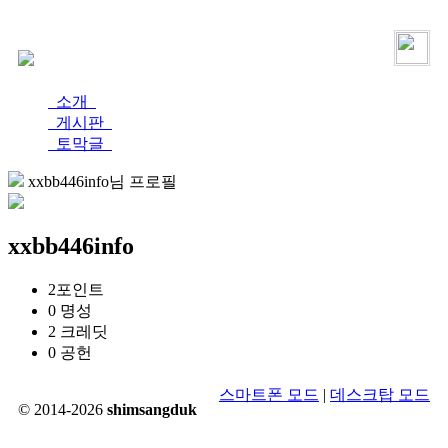
로그인
가입
소개
게시판
토막글
xxbb446info님 프로필
xxbb446info
2
포인트
0
명성
2
크레딧
0
공헌
스마트폰 모드
|
데스크탑 모드
© 2014-2026
shimsangduk