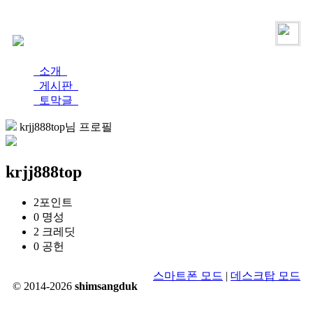
로그인
가입
소개
게시판
토막글
krjj888top님 프로필
krjj888top
2
포인트
0
명성
2
크레딧
0
공헌
스마트폰 모드
|
데스크탑 모드
© 2014-2026
shimsangduk