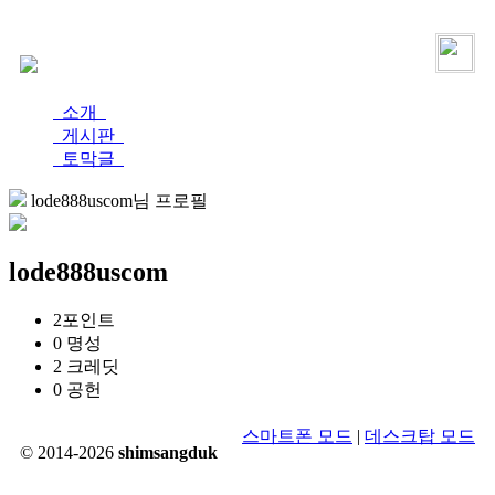
로그인
가입
소개
게시판
토막글
lode888uscom님 프로필
lode888uscom
2
포인트
0
명성
2
크레딧
0
공헌
스마트폰 모드
|
데스크탑 모드
© 2014-2026
shimsangduk