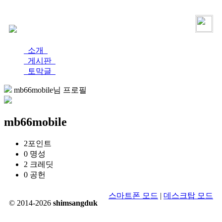
로그인
가입
소개
게시판
토막글
mb66mobile님 프로필
mb66mobile
2
포인트
0
명성
2
크레딧
0
공헌
스마트폰 모드
|
데스크탑 모드
© 2014-2026
shimsangduk