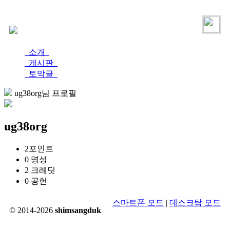
로그인
가입
소개
게시판
토막글
ug38org님 프로필
ug38org
2
포인트
0
명성
2
크레딧
0
공헌
스마트폰 모드
|
데스크탑 모드
© 2014-2026
shimsangduk