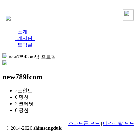
로그인
가입
소개
게시판
토막글
new789fcom님 프로필
new789fcom
2
포인트
0
명성
2
크레딧
0
공헌
스마트폰 모드
|
데스크탑 모드
© 2014-2026
shimsangduk