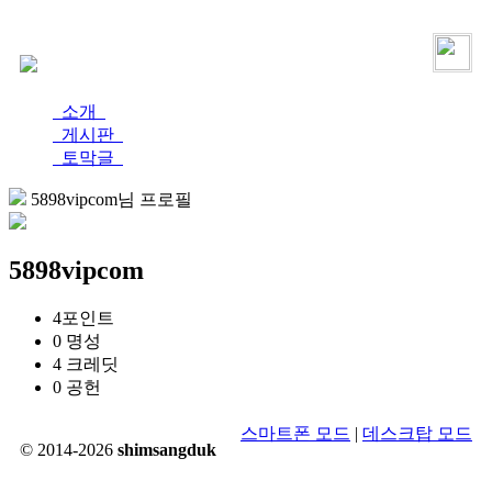
로그인
가입
소개
게시판
토막글
5898vipcom님 프로필
5898vipcom
4
포인트
0
명성
4
크레딧
0
공헌
스마트폰 모드
|
데스크탑 모드
© 2014-2026
shimsangduk