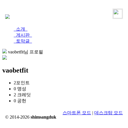
로그인
가입
소개
게시판
토막글
vaobetfit님 프로필
vaobetfit
2
포인트
0
명성
2
크레딧
0
공헌
스마트폰 모드
|
데스크탑 모드
© 2014-2026
shimsangduk