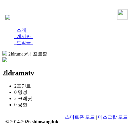
로그인
가입
소개
게시판
토막글
2ldramatv님 프로필
2ldramatv
2
포인트
0
명성
2
크레딧
0
공헌
스마트폰 모드
|
데스크탑 모드
© 2014-2026
shimsangduk