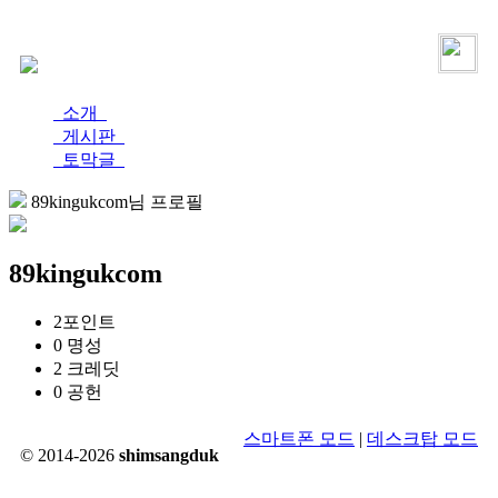
로그인
가입
소개
게시판
토막글
89kingukcom님 프로필
89kingukcom
2
포인트
0
명성
2
크레딧
0
공헌
스마트폰 모드
|
데스크탑 모드
© 2014-2026
shimsangduk