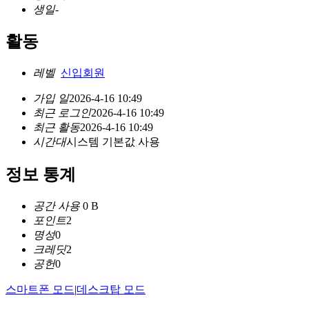
생일
-
활동
레벨
신입회원
가입 일
2026-4-16 10:49
최근 로그인
2026-4-16 10:49
최근 활동
2026-4-16 10:49
시간대
시스템 기본값 사용
정보 통계
공간 사용
0 B
포인트
2
명성
0
크레딧
2
공헌
0
스마트폰 모드
|
데스크탑 모드