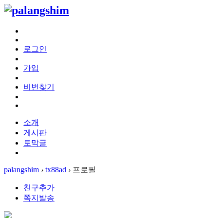
로그인
가입
비번찾기
소개
게시판
토막글
palangshim
›
tx88ad
›
프로필
친구추가
쪽지발송