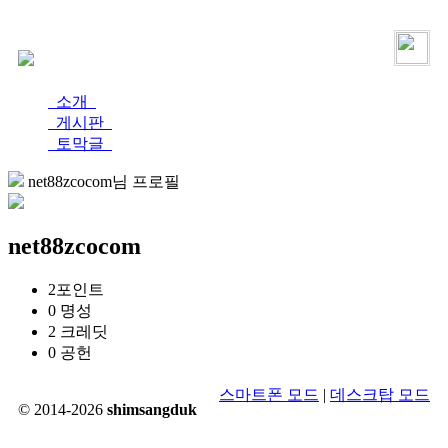
로그인
가입
소개
게시판
토막글
net88zcocom님 프로필
net88zcocom
2
포인트
0
명성
2
크레딧
0
공헌
스마트폰 모드
|
데스크탑 모드
© 2014-2026
shimsangduk