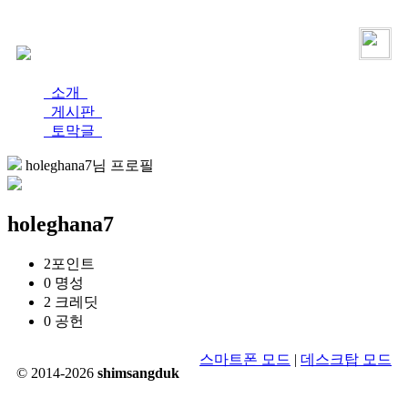
로그인
가입
소개
게시판
토막글
holeghana7님 프로필
holeghana7
2
포인트
0
명성
2
크레딧
0
공헌
스마트폰 모드
|
데스크탑 모드
© 2014-2026
shimsangduk