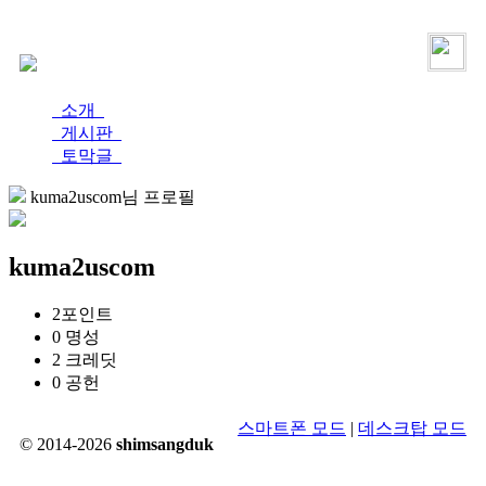
로그인
가입
소개
게시판
토막글
kuma2uscom님 프로필
kuma2uscom
2
포인트
0
명성
2
크레딧
0
공헌
스마트폰 모드
|
데스크탑 모드
© 2014-2026
shimsangduk