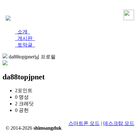
로그인
가입
소개
게시판
토막글
da88topjpnet님 프로필
da88topjpnet
2
포인트
0
명성
2
크레딧
0
공헌
스마트폰 모드
|
데스크탑 모드
© 2014-2026
shimsangduk