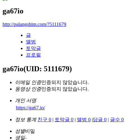
ga67io
http://palangshim.com/?5111679
글
앨범
토막글
프로필
ga67io
(UID: 5111679)
이메일 인증
인증되지 않았습니다.
동영상 인증
인증되지 않았습니다.
개인 서명
https://ga67.io/
정보 통계
친구 0
|
토막글 0
|
앨범 0
|
답글 0
|
글수 0
성별
비밀
생일
-