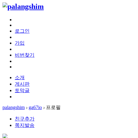
로그인
가입
비번찾기
소개
게시판
토막글
palangshim
›
ga67io
›
프로필
친구추가
쪽지발송