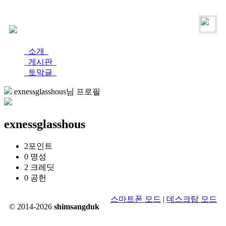
로그인
가입
소개
게시판
토막글
exnessglasshous님 프로필
exnessglasshous
2
포인트
0
명성
2
크레딧
0
공헌
스마트폰 모드
|
데스크탑 모드
© 2014-2026
shimsangduk