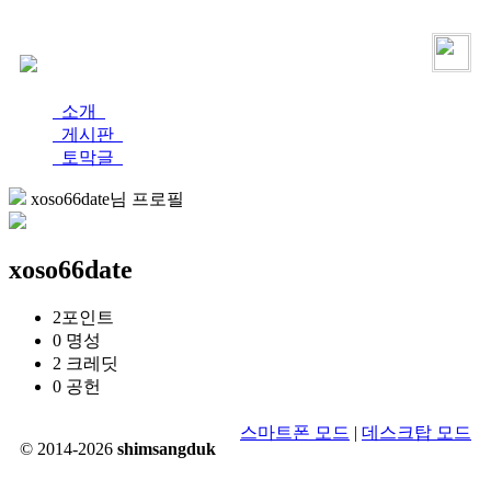
로그인
가입
소개
게시판
토막글
xoso66date님 프로필
xoso66date
2
포인트
0
명성
2
크레딧
0
공헌
스마트폰 모드
|
데스크탑 모드
© 2014-2026
shimsangduk