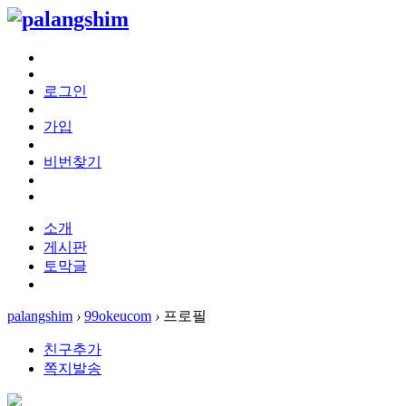
로그인
가입
비번찾기
소개
게시판
토막글
palangshim
›
99okeucom
›
프로필
친구추가
쪽지발송