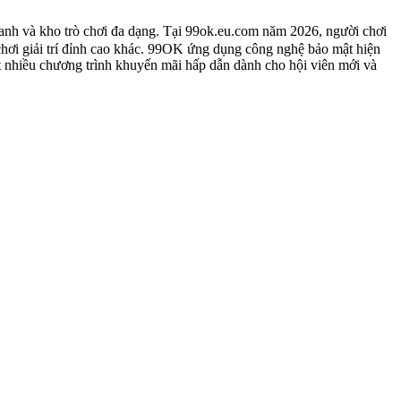
hanh và kho trò chơi đa dạng. Tại 99ok.eu.com năm 2026, người chơi
ò chơi giải trí đỉnh cao khác. 99OK ứng dụng công nghệ bảo mật hiện
t nhiều chương trình khuyến mãi hấp dẫn dành cho hội viên mới và