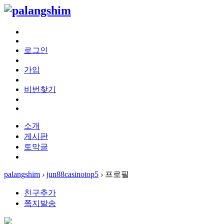
로그인
가입
비번찾기
소개
게시판
토막글
palangshim
›
jun88casinotop5
›
프로필
친구추가
쪽지발송