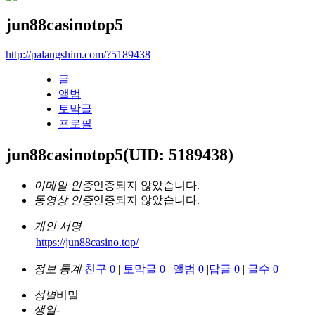
jun88casinotop5
http://palangshim.com/?5189438
글
앨범
토막글
프로필
jun88casinotop5
(UID: 5189438)
이메일 인증
인증되지 않았습니다.
동영상 인증
인증되지 않았습니다.
개인 서명
https://jun88casino.top/
정보 통계
친구 0
|
토막글 0
|
앨범 0
|
답글 0
|
글수 0
성별
비밀
생일
-