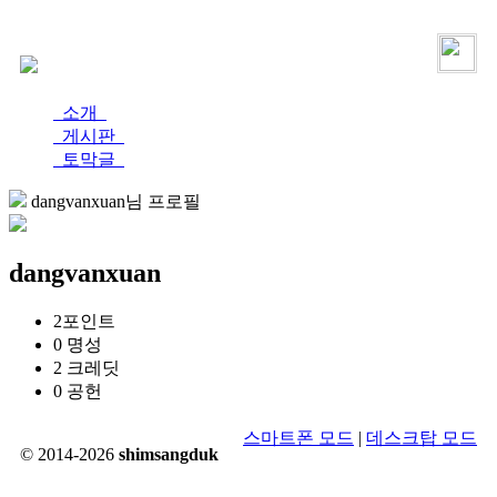
로그인
가입
소개
게시판
토막글
dangvanxuan님 프로필
dangvanxuan
2
포인트
0
명성
2
크레딧
0
공헌
스마트폰 모드
|
데스크탑 모드
© 2014-2026
shimsangduk