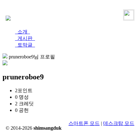
로그인
가입
소개
게시판
토막글
pruneroboe9님 프로필
pruneroboe9
2
포인트
0
명성
2
크레딧
0
공헌
스마트폰 모드
|
데스크탑 모드
© 2014-2026
shimsangduk