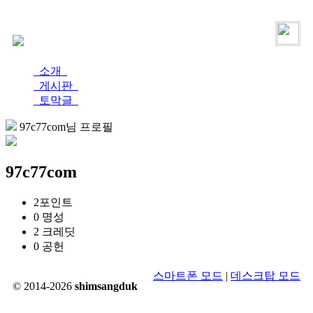
로그인
가입
소개
게시판
토막글
97c77com님 프로필
97c77com
2
포인트
0
명성
2
크레딧
0
공헌
스마트폰 모드
|
데스크탑 모드
© 2014-2026
shimsangduk