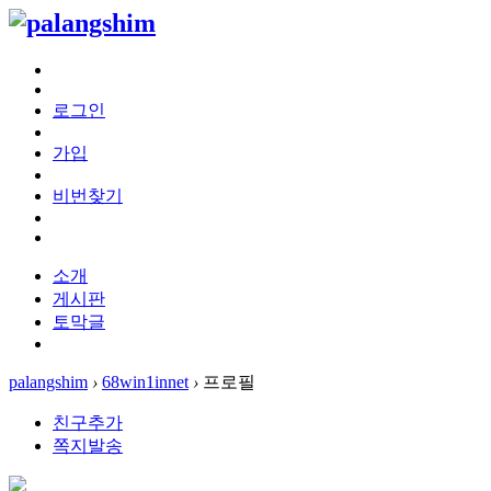
로그인
가입
비번찾기
소개
게시판
토막글
palangshim
›
68win1innet
›
프로필
친구추가
쪽지발송