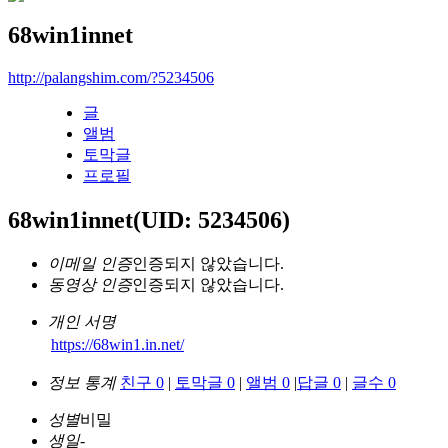
68win1innet
http://palangshim.com/?5234506
글
앨범
토막글
프로필
68win1innet
(UID: 5234506)
이메일 인증
인증되지 않았습니다.
동영상 인증
인증되지 않았습니다.
개인 서명
https://68win1.in.net/
정보 통계
친구 0
|
토막글 0
|
앨범 0
|
답글 0
|
글수 0
성별
비밀
생일
-