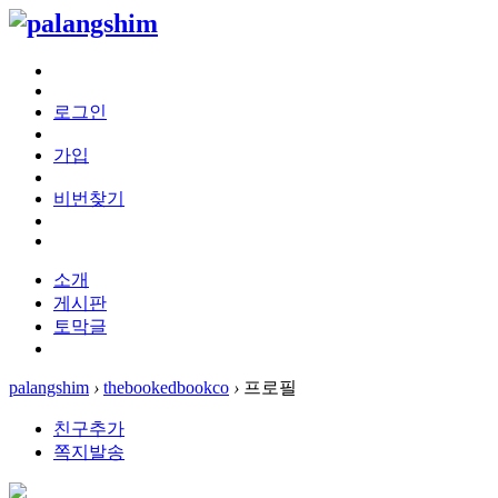
로그인
가입
비번찾기
소개
게시판
토막글
palangshim
›
thebookedbookco
›
프로필
친구추가
쪽지발송