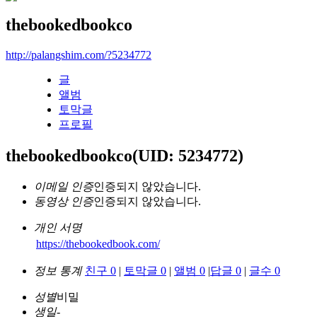
thebookedbookco
http://palangshim.com/?5234772
글
앨범
토막글
프로필
thebookedbookco
(UID: 5234772)
이메일 인증
인증되지 않았습니다.
동영상 인증
인증되지 않았습니다.
개인 서명
https://thebookedbook.com/
정보 통계
친구 0
|
토막글 0
|
앨범 0
|
답글 0
|
글수 0
성별
비밀
생일
-