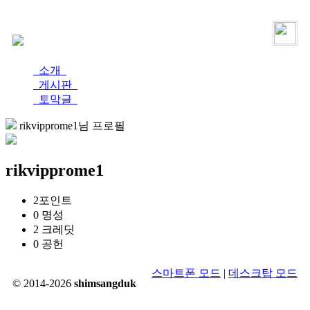
로그인
가입
소개
게시판
토막글
rikvipprome1님 프로필
rikvipprome1
2
포인트
0
명성
2
크레딧
0
공헌
스마트폰 모드
|
데스크탑 모드
© 2014-2026
shimsangduk