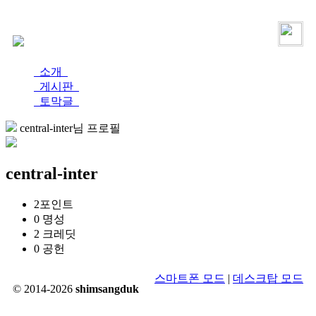
로그인
가입
소개
게시판
토막글
central-inter님 프로필
central-inter
2
포인트
0
명성
2
크레딧
0
공헌
스마트폰 모드
|
데스크탑 모드
© 2014-2026
shimsangduk