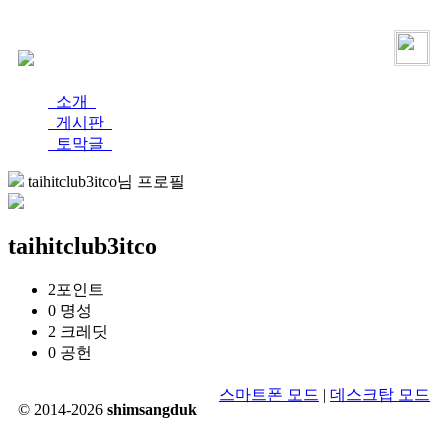
로그인
가입
소개
게시판
토막글
taihitclub3itco님 프로필
taihitclub3itco
2
포인트
0
명성
2
크레딧
0
공헌
스마트폰 모드
|
데스크탑 모드
© 2014-2026
shimsangduk