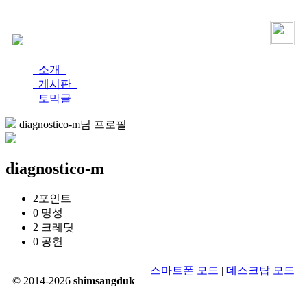
로그인
가입
소개
게시판
토막글
diagnostico-m님 프로필
diagnostico-m
2
포인트
0
명성
2
크레딧
0
공헌
스마트폰 모드
|
데스크탑 모드
© 2014-2026
shimsangduk