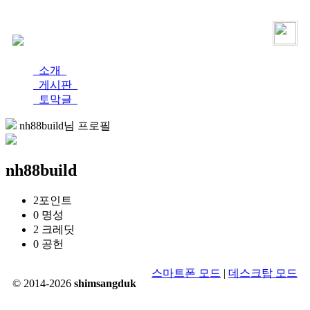
로그인
가입
소개
게시판
토막글
nh88build님 프로필
nh88build
2
포인트
0
명성
2
크레딧
0
공헌
스마트폰 모드
|
데스크탑 모드
© 2014-2026
shimsangduk