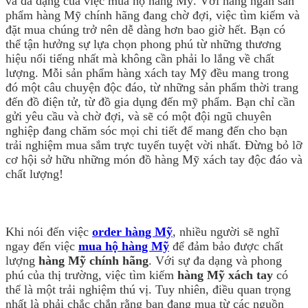
và đa dạng của việc mua hộ hàng Mỹ. Với hàng ngàn sản
phẩm hàng Mỹ chính hãng đang chờ đợi, việc tìm kiếm và
đặt mua chúng trở nên dễ dàng hơn bao giờ hết. Bạn có
thể tận hưởng sự lựa chọn phong phú từ những thương
hiệu nổi tiếng nhất mà không cần phải lo lắng về chất
lượng. Mỗi sản phẩm hàng xách tay Mỹ đều mang trong
đó một câu chuyện độc đáo, từ những sản phẩm thời trang
đến đồ điện tử, từ đồ gia dụng đến mỹ phẩm. Bạn chỉ cần
gửi yêu cầu và chờ đợi, và sẽ có một đội ngũ chuyên
nghiệp đang chăm sóc mọi chi tiết để mang đến cho bạn
trải nghiệm mua sắm trực tuyến tuyệt vời nhất. Đừng bỏ lỡ
cơ hội sở hữu những món đồ hàng Mỹ xách tay độc đáo và
chất lượng!
Khi nói đến việc
order hàng Mỹ
, nhiều người sẽ nghĩ
ngay đến việc
mua hộ hàng Mỹ
để đảm bảo được chất
lượng
hàng Mỹ chính hãng
. Với sự đa dạng và phong
phú của thị trường, việc tìm kiếm
hàng Mỹ xách tay
có
thể là một trải nghiệm thú vị. Tuy nhiên, điều quan trọng
nhất là phải chắc chắn rằng bạn đang mua từ các nguồn