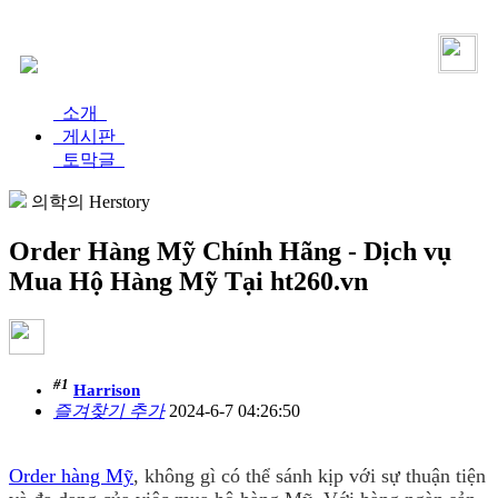
로그인
가입
소개
게시판
토막글
의학의 Herstory
Order Hàng Mỹ Chính Hãng - Dịch vụ
Mua Hộ Hàng Mỹ Tại ht260.vn
#1
Harrison
즐겨찾기 추가
2024-6-7 04:26:50
Order hàng Mỹ
, không gì có thể sánh kịp với sự thuận tiện