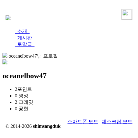
로그인
가입
소개
게시판
토막글
oceanelbow47님 프로필
oceanelbow47
2
포인트
0
명성
2
크레딧
0
공헌
스마트폰 모드
|
데스크탑 모드
© 2014-2026
shimsangduk