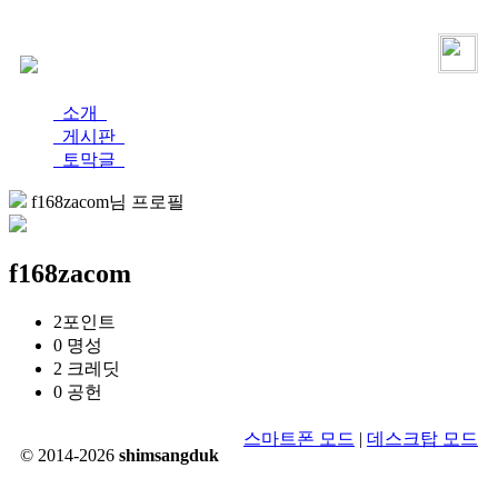
로그인
가입
소개
게시판
토막글
f168zacom님 프로필
f168zacom
2
포인트
0
명성
2
크레딧
0
공헌
스마트폰 모드
|
데스크탑 모드
© 2014-2026
shimsangduk