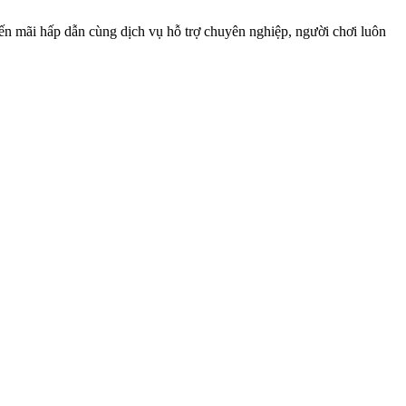
n mãi hấp dẫn cùng dịch vụ hỗ trợ chuyên nghiệp, người chơi luôn