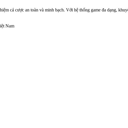
ghiệm cá cược an toàn và minh bạch. Với hệ thống game đa dạng, khuyế
Việt Nam